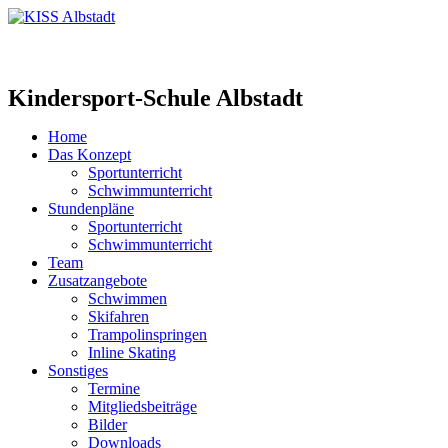
Kindersport-Schule Albstadt
Home
Das Konzept
Sportunterricht
Schwimmunterricht
Stundenpläne
Sportunterricht
Schwimmunterricht
Team
Zusatzangebote
Schwimmen
Skifahren
Trampolinspringen
Inline Skating
Sonstiges
Termine
Mitgliedsbeiträge
Bilder
Downloads